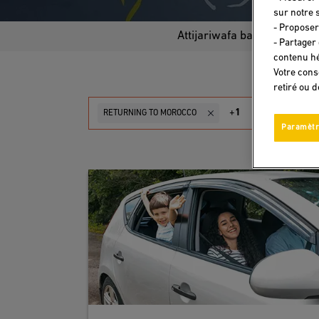
sur notre s
- Proposer
Attijariwafa bank provides 
- Partager
contenu hé
Votre cons
retiré ou 
+
1
RETURNING TO MOROCCO
Paramètr