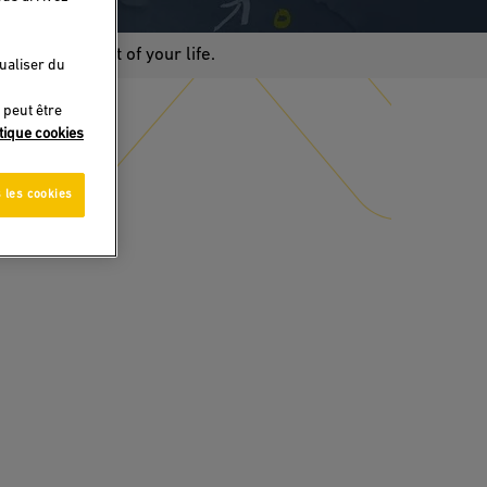
at each moment of your life.
sualiser du
 peut être
itique cookies
 les cookies