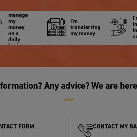
I
manage
I
my
I’m
i
money
transferring
i
on a
my money
c
daily
basis
formation? Any advice? We are here
ONTACT FORM
CONTACT MY BA