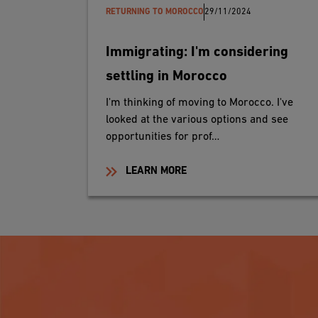
RETURNING TO MOROCCO
29/11/2024
Immigrating: I'm considering
settling in Morocco
I'm thinking of moving to Morocco. I've
looked at the various options and see
opportunities for prof…
LEARN MORE