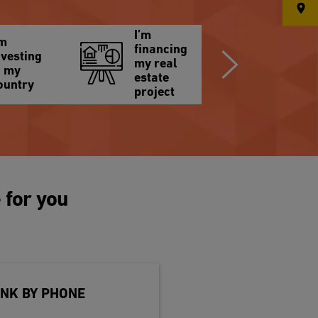
I’m
’m
financing
nvesting
my real
n my
estate
ountry
project
 for you
NK BY PHONE