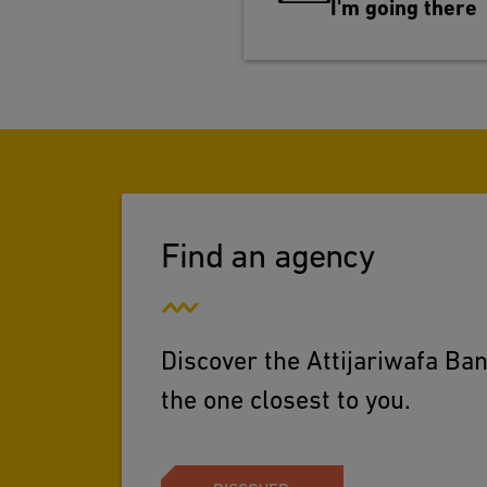
I'm going there
Find an agency
Discover the Attijariwafa Ba
the one closest to you.