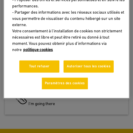
performances.
- Partager des informations avec les réseaux sociaux utilisés et
Need information? Any advice? We are here for
vous permettre de visualiser du contenu hébergé sur un site
you
externe.
Votre consentement à l'installation de cookies non strictement
nécessaires est libre et peut être retiré ou donné à tout
moment. Vous pouvez obtenir plus d'informations via
notre
politique cookies
ACCESS THE CONTACT FORM
Tout refuser
Autoriser tous les cookies
I'm going there
Paramètres des cookies
CONTACT MY BANK BY PHONE
I'm going there