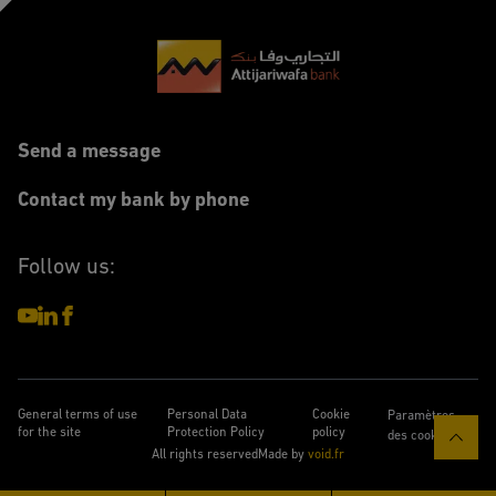
Send a message
Contact my bank by phone
Follow us:
General terms of use
Personal Data
Cookie
Paramètres
for the site
Protection Policy
policy
des cookies
All rights reserved
Made by
void.fr