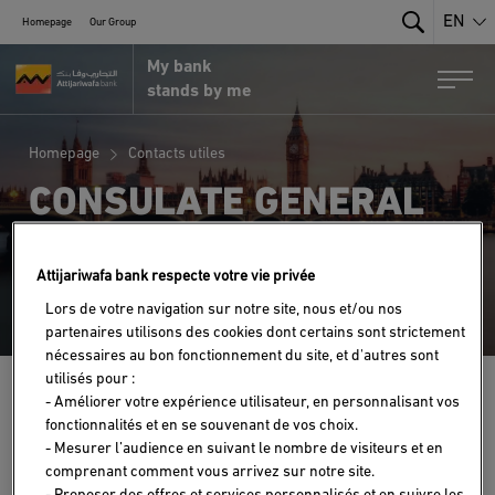
EN
Homepage
Our Group
Search
My bank
MRE Portal by Attijariwafa Bank
Togg
stands by me
Homepage
Contacts utiles
CONSULATE GENERAL
OF MOROCCO IN
CANADA: TORONTO
Attijariwafa bank respecte votre vie privée
Lors de votre navigation sur notre site, nous et/ou nos
partenaires utilisons des cookies dont certains sont strictement
nécessaires au bon fonctionnement du site, et d'autres sont
utilisés pour :
- Améliorer votre expérience utilisateur, en personnalisant vos
5001 YONGE STREET, SUITE 1515 TORONTO, ON M2N 6P6
fonctionnalités et en se souvenant de vos choix.
CANADA
- Mesurer l’audience en suivant le nombre de visiteurs et en
00 1 416 223 0900
comprenant comment vous arrivez sur notre site.
- Proposer des offres et services personnalisés et en suivre les