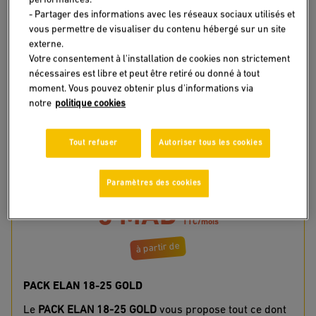
PACK ELA
PACK ELAN 18-25
PACK ELAN GOLD
- Partager des informations avec les réseaux sociaux utilisés et
PLATINIU
GOLD
vous permettre de visualiser du contenu hébergé sur un site
externe.
Votre consentement à l'installation de cookies non strictement
nécessaires est libre et peut être retiré ou donné à tout
moment. Vous pouvez obtenir plus d'informations via
notre
politique cookies
Tout refuser
Autoriser tous les cookies
Paramètres des cookies
5 MAD
TTC/mois
à partir de
PACK ELAN 18-25 GOLD
Le
PACK ELAN 18-25 GOLD
vous propose tout ce dont