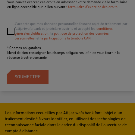
Vous pouvez exercer ces droits en adressant votre demande via le formulaire
en ligne accessible sur le lien suivant :
formulaire d’exercice des droits
.
J’accepte que mes données personnelles fassent objet de traitement par
Attijariwafa bank et je déclare avoir lu et accepté les
conditions
générales d'utilisation
, la
politique de protection des données
personnelles
, et
la participation à la tombola CAN
.
* Champs obligatoires
Merci de bien renseigner les champs obligatoires, afin de vous fournir la
réponse à votre demande.
SOUMETTRE
Les informations recueillies par Attijariwafa bank font l’objet d’un
traitement destiné à vous identifier, en utilisant des technologies de
reconnaissance faciale dans le cadre du dispositif de l’ouverture de
compte à distance.