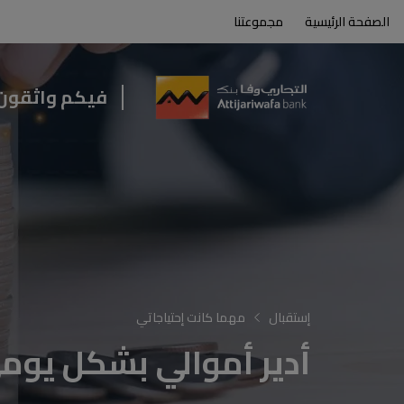
الصفحة الرئيسية
مجموعتنا
بوابة المغاربة المقيمين بالخارج من Attijariwafa bank
فيكم واثقون
إستقبال
مهما كانت إحتياجاتي
أدير أموالي بشكل يوم