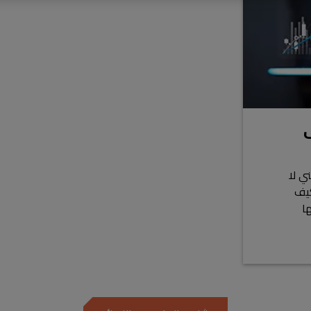
ني لا
كيف
ا