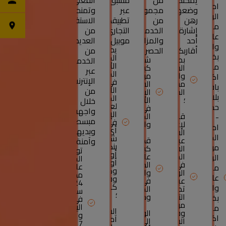
يمكنكم
من
مسبق
الفعلي
امتياز
وضعها
مجموعة
عبر
وتمنحكم
الراعي:
رهن
من
تطبيقكم
الاستفادة
مجانية
إشارة
الخدمات
التجاري
من
عام
أحد
والمزايا
موبيل
العديد
واحد
يحوز
أقاربكم.
الحصرية.
من
بخصوص
المستفيد
بطاقة
شبكة
الخدمات
الأموال
مصاريف
السحب
كبيرة
عبر
المحولة
والدفع
من
اكتتاب
ة
الإنترنت
في
مسبقة
الشبابيك
باقة
اللحظة
من
الدفع
البنكية
بلا
الموالية
؛
الأوتوماتيكية
خلال
لعملية
حدود،
في
واجهة
الإصدار
قابلة
المغرب
-
مبسطة
في
لإعادة
والخارج.
امتيازات
أي
وبديهية
الشحن
المستفيد
شباك
عبر
قدرة
وآمنة.
بنكي
من
القنوات
كبيرة
توفر
أوتوماتيكي
المختلفة:
على
الرعاية:
الخدمات
أو
في
الدفع
على
مجانية
وكالة
الوكالة،
والسحب
مدار
عام
وفا
عبر
في
24
كاش
واحد
تطبيق
المغرب
ساعة
؛
التجاري
وخارجه.
بخصوص
في
موبيل
اليوم
مصاريف
السحب
وفي
الوصول
و
اكتتاب
آمن
الشباك
إلى
7