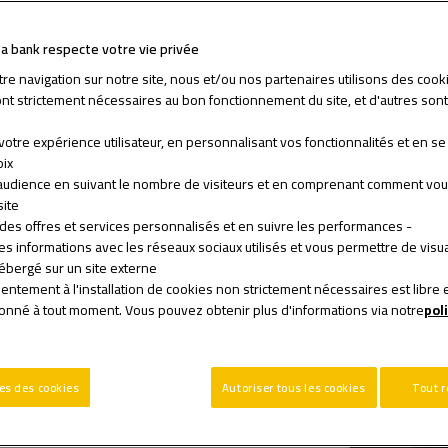
fa bank respecte votre vie privée
tre navigation sur notre site, nous et/ou nos partenaires utilisons des cook
ساباتكم أينما كنتم؟ يضع التجاري وفا بنك رهن إشارتكم مجموعة مت
ont strictement nécessaires au bon fonctionnement du site, et d'autres sont 
والبطاقات البنكية والخدمات المبتكرة التي تتلاءم مع تطلعاتكم، فضل
r votre expérience utilisateur, en personnalisant vos fonctionnalités et en 
ix.
l’audience en suivant le nombre de visiteurs et en comprenant comment vou
ite.
نصائحنا
- Proposer des offres et services personnalisés et en suivre les performances.
 des informations avec les réseaux sociaux utilisés et vous permettre de visu
bergé sur un site externe.
entement à l'installation de cookies non strictement nécessaires est libre e
donné à tout moment. Vous pouvez obtenir plus d'informations via notre
pol
es des cookies
Autoriser tous les cookies
Tout r