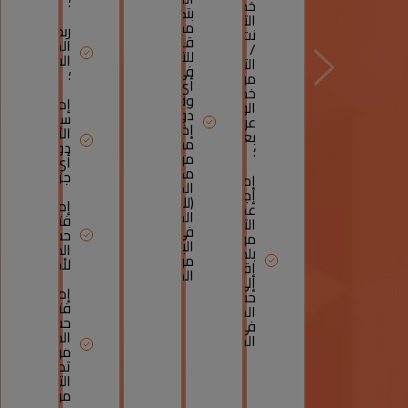
؛
خدمة
بتكوين
التجاري-
مدخرات
ربحية
نت
قابلة
المدخرات
/
للتحويل
السائلة
التجاري-
في
؛
موبيل،
أي
خدمة
وقت
إمكانية
الولوج
دون
سحب
عن
إذن
الأموال
بعد
مسبق
دون
؛
من
أي
مكتب
جزاء.
إمكانية
الصرف
إجراء
(للأموال
إمكانية
عمليات
المستلمة
فتح
التحويل
في
حساب
من
البداية
الدفتر
بلد
من
لأطفالكم.
إقامتكم
الخارج)
إلى
إمكانية
حسابكم
فتح
الجاري
حساب
في
الدفتر
المغرب.
من
تطبيق
التجاري
موبيل.