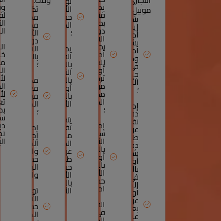
التجاري-
وقت.
توافر
يمكن
وف
الأموال
تكوين
موبيل.
فتحه
لف
حسب
مدخرات
يتم
بحرية،
ال
الملاءمة
مدفوعة
إيداع
دون
ال
؛
الأجر
أموالكم
الالتزام
دون
بشكل
بحد
ال
يمكن
الالتزام
آمن
أدنى
خا
القيام
بالمدة
ومتاح
للدفع
م
بالسحب
؛
في
أو
ال
النقدي
جميع
ترخيص
لأ
بالدرهم
مكافأة
الأوقات
من
ال
أو
معفاة
؛
مكتب
لأ
بالعملات
من
الصرف
تع
الأجنبية.
الضرائب
إمكانية
؛
بم
؛
دفع
سن
يتم
نفقاتك
إمكانية
دي
تفادي
إمكانية
عن
سحب
تج
مخاطر
إجراء
طريق
الأموال
ال
الصرف
المدفوعات
دفتر
بالدرهم
عن
والسحب
شيكات
أو
طريق
حسب
أو
بالعملات
حيازة
الرغبة
بالبطاقة
الأجنبية
الأموال
والرصيد.
في
حسب
بالعملات
المغرب
احتياجاتكم.
الأجنبية.
توافر
أو
الأموال
عن
القيام
حسب
بعد
في
الملاءمة
عبر
المغرب