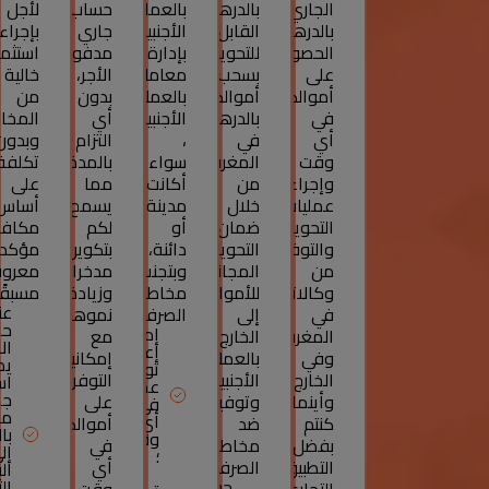
الجاري
بالدرهم
بالعملة
حساب
لأجل
بالدرهم
القابل
الأجنبية
جاري
بإجراء
الحصول
للتحويل
بإدارة
مدفوع
استثما
على
بسحب
معاملاتك
الأجر،
خالية
أموالكم
أموالكم
بالعملات
بدون
من
في
بالدرهم
الأجنبية
أي
المخا
أي
في
،
التزام
وبدون
وقت
المغرب
سواء
بالمدة،
تكلفة
وإجراء
من
أكانت
مما
على
عمليات
خلال
مدينة
يسمح
أساس
التحويل
ضمان
أو
لكم
مكافأ
والتوفير
التحويل
دائنة،
بتكوين
مؤكد
من
المجاني
وبتجنب
مدخرات
معرو
وكالاتنا
للأموال
مخاطر
وزيادة
مسبقًا
عن
في
إلى
الصرف.
نموها
حل
إمكانية
المغرب
الخارج
مع
ال
إعادة
وفي
بالعملات
إمكانية
يم
توطين
الخارج
الأجنبية
التوفر
اس
عملاتك
جم
وأينما
وتوفيرتغطية
على
في
مد
أي
كنتم
ضد
أموالكم
با
وقت
بفضل
مخاطر
في
إل
؛
التطبيق
الصرف.
أي
ال
حساب
الث