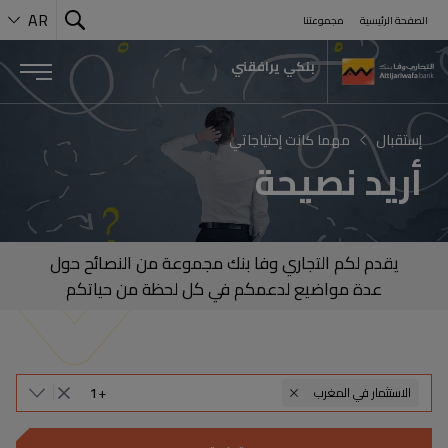
AR
الصفحة الرئيسية
مجموعتنا
Search
بوابة المغاربة المقيمين بالخارج من Attijariwafa bank
 Menu
بنكي يرافقني
إستقبال
مهما كانت إحتياجاتي
أريد نصيحة
يقدم لكم التجاري وفا بنك مجموعة من النصائح حول
عدة مواضيع لدعمكم في كل لحظة من حياتكم
1
+
الاستثمار في المغرب