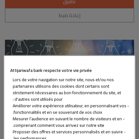
تطبيق
إعادة ضبط
Attijariwafa bank respecte votre vie privée
Lors de votre navigation sur notre site, nous et/ou nos
partenaires utilisons des cookies dont certains sont
strictement nécessaires au bon fonctionnement du site, et
d'autres sont utilisés pour :
- Améliorer votre expérience utilisateur, en personnalisant vos
الاستثمار في المغرب
29/11/2024
fonctionnalités et en se souvenant de vos choix.
- Mesurer l’audience en suivant le nombre de visiteurs et en
comprenant comment vous arrivez sur notre site.
من الفكرة إلى الإنشاء: كيف احقق
- Proposer des offres et services personnalisés et en suivre
مشروعي؟
les performances.