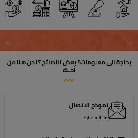
أستثمر
أمول
أقوم
أموالي
في
مشروعي
بتحويل
بشكل
بلدي
العقاري
أموالي
يومي
بحاجة الى معلومات؟ بعض النصائح ؟ نحن هنا من
أجلك
نموذج الاتصال
إملأ الإستمارة