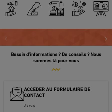
Je
Je
J’investis
mon
veux
transfère
dans
argent
un
mon
mon
au
conseil
argent
pays
quotidien
Besoin d’informations ? De conseils ? Nous
sommes là pour vous
ACCÉDER AU FORMULAIRE DE
CONTACT
J’y vais