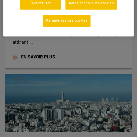
Tout refuser
Autoriser tous les cookies
Entreprendre ou investir au Maroc : vers
quoi devrais-je me tourner ?
Paramètres des cookies
Le Maroc se transforme rapidement en une
plateforme économique de premier rang en Afrique,
attirant …
EN SAVOIR PLUS