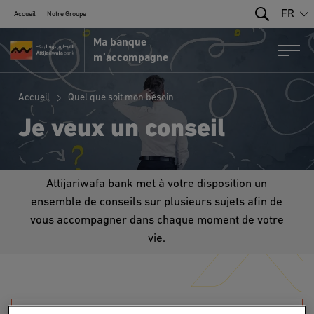
FR
Accueil
Notre Groupe
Search
Ma banque
Portail MRE par Attijariwafa Bank
Togg
m’accompagne
Accueil
Quel que soit mon besoin
Je veux un conseil
Attijariwafa bank met à votre disposition un
ensemble de conseils sur plusieurs sujets afin de
vous accompagner dans chaque moment de votre
vie.
TOUTES LES THÉMATIQUES