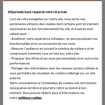
Attijariwafa bank respecte votre vie privée
Lors de votre navigation sur notre site, nous et/ou nos
Pack
Injad
Carte
Miftah
partenaires utilisons des cookies dont certains sont strictement
nécessaires au bon fonctionnement du site, et d'autres sont
utilisés pour :
ELAN
Bila
Wajda
Bila
- Améliorer votre expérience utilisateur, en personnalisant vos
fonctionnalités et en se souvenant de vos choix.
Houdoud
Bila
Houdou
Cet
Profitez
Profitez
Pour
- Mesurer l’audience en suivant le nombre de visiteurs et en
été,
gratuitement
d’un
votre
comprenant comment vous arrivez sur notre site.
ouvrez
de
avantage
projet
Houdoud
- Proposer des offres et services personnalisés et en suivre les
votre
votre
exclusif
immobilier,
performances.
compte
contrat
avec
profitez
- Partager des informations avec les réseaux sociaux utilisés et
Attijariwafa
d'assistance
50 %
de
bank
Injad
de
l’exonération
vous permettre de visualiser du contenu hébergé sur un site
et
Bila
réduction
des
externe.
profitez
Houdoud
sur
frais
Votre consentement à l'installation de cookies non strictement
de
si
votre
de
nécessaires est libre et peut être retiré ou donné à tout
votre
vous
carte
dossier
moment. Vous pouvez obtenir plus d'informations via
Pack
avez
Wajda
sur
notre
politique cookies
Elan
35
Bila
votre