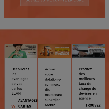
OUVREZ VOTRE COMPTE EN LIGNE
Découvrez
Profitez
Activez
les
des
votre
avantages
meilleurs
dotation e-
de vos
taux de
commerce
cartes
change de
dès
ELAN
devises en
maintenant
agence
sur Attijari
AVANTAGES
Mobile
TROUVEZ
CARTES