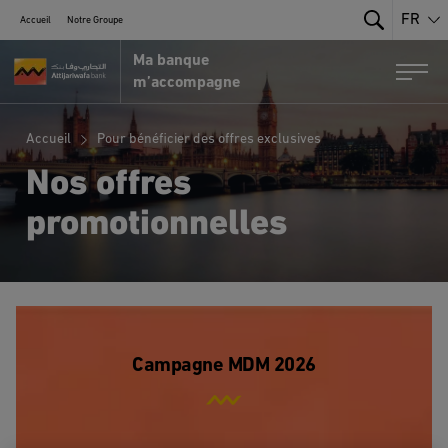
FR
Accueil
Notre Groupe
Search
Ma banque
Portail MRE par Attijariwafa Bank
Togg
m’accompagne
Accueil
Pour bénéficier des offres exclusives
Nos offres
promotionnelles
Campagne MDM 2026