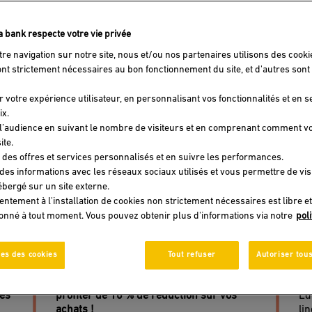
fa bank respecte votre vie privée
tre navigation sur notre site, nous et/ou nos partenaires utilisons des cooki
ont strictement nécessaires au bon fonctionnement du site, et d'autres sont 
r votre expérience utilisateur, en personnalisant vos fonctionnalités et en 
ix.
l’audience en suivant le nombre de visiteurs et en comprenant comment v
ite.
 des offres et services personnalisés et en suivre les performances.
 des informations avec les réseaux sociaux utilisés et vous permettre de vi
bergé sur un site externe.
entement à l'installation de cookies non strictement nécessaires est libre et
donné à tout moment. Vous pouvez obtenir plus d'informations via notre
pol
e
Profitez de 10 % de
D
et
réduction sur vos achats
l
es des cookies
Tout refuser
Autoriser tous
chez Marjane !
l
et
Attijariwafa bank et Marjane vous font
Gr
ies
profiter de 10 % de réduction sur vos
Ed
achats !
li