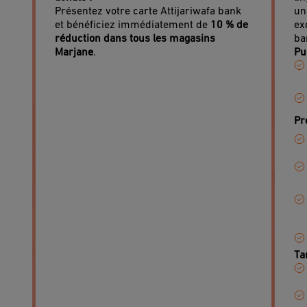
m
Présentez votre carte Attijariwafa bank
un
et bénéficiez immédiatement de
10 % de
ex
q
réduction dans tous les magasins
ba
Marjane
.
Pu
Pr
Ta