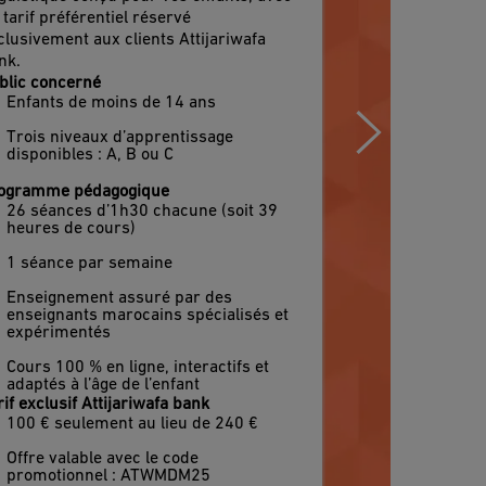
arocaine en ligne, où
 tarif préférentiel réservé
clusivement aux clients Attijariwafa
u’ils soient !
nk.
blic concerné
Enfants de moins de 14 ans
Trois niveaux d’apprentissage
disponibles : A, B ou C
ogramme pédagogique
26 séances d’1h30 chacune (soit 39
heures de cours)
1 séance par semaine
Enseignement assuré par des
enseignants marocains spécialisés et
expérimentés
Cours 100 % en ligne, interactifs et
adaptés à l’âge de l’enfant
rif exclusif Attijariwafa bank
100 € seulement au lieu de 240 €
Offre valable avec le code
promotionnel : ATWMDM25