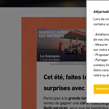
Attijariwa
Lors de vo
certains s
:
- Améliore
de vos cho
- Mesurer 
sur notre s
- Proposer
- Partager
contenu hé
Votre cons
retiré ou 
Cet été, faites le plein d
surprises avec Simple 
Paramètr
TotalEnergies !
Participez à la
grande tombola estivale
tentez de gagner une
carte TotalEnerg
Multi-services
, ainsi que de nombreux