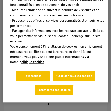
Retraite au Maroc : quels avantages ?
fonctionnalités et en se souvenant de vos choix.
- Mesurer l’audience en suivant le nombre de visiteurs et en
Pour moi, l’âge d’or est une période d’insouciance et
comprenant comment vous arrivez sur notre site.
d’évasion. Vivre une retraite paisible au Maro…
- Proposer des offres et services personnalisés et en suivre les
performances.
- Partager des informations avec les réseaux sociaux utilisés et
EN SAVOIR PLUS
vous permettre de visualiser du contenu hébergé sur un site
externe.
Votre consentement à l'installation de cookies non strictement
nécessaires est libre et peut être retiré ou donné à tout
moment. Vous pouvez obtenir plus d'informations via
notre
politique cookies
Tout refuser
Autoriser tous les cookies
Paramètres des cookies
IMMIGRATION À L'ÉTRANGER
26/01/2023