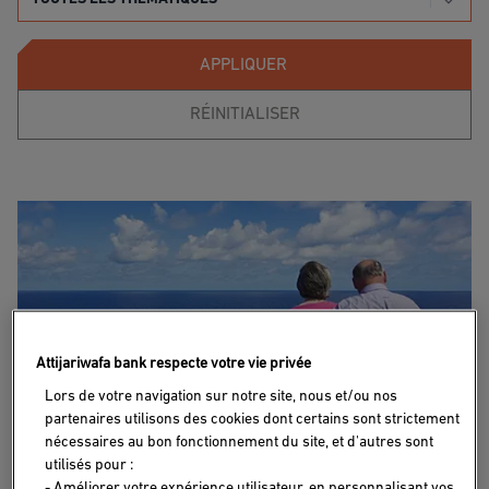
APPLIQUER
RÉINITIALISER
Attijariwafa bank respecte votre vie privée
Lors de votre navigation sur notre site, nous et/ou nos
partenaires utilisons des cookies dont certains sont strictement
nécessaires au bon fonctionnement du site, et d'autres sont
RETRAITE AU MAROC
27/01/2023
utilisés pour :
- Améliorer votre expérience utilisateur, en personnalisant vos