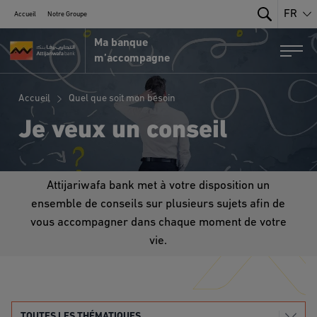
FR
Accueil
Notre Groupe
Search
Ma banque
Portail MRE par Attijariwafa Bank
Togg
m’accompagne
Accueil
Quel que soit mon besoin
Je veux un conseil
Attijariwafa bank met à votre disposition un
ensemble de conseils sur plusieurs sujets afin de
vous accompagner dans chaque moment de votre
vie.
TOUTES LES THÉMATIQUES