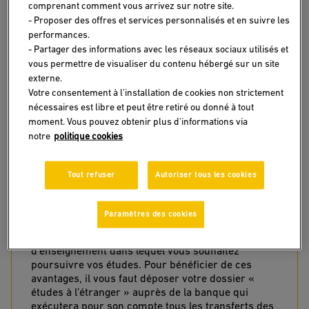
comprenant comment vous arrivez sur notre site.
étudiant à l’étranger. Ainsi, afin de faciliter la gestion de vos
- Proposer des offres et services personnalisés et en suivre les
frais, l’Office des Changes a mis en place des
mesures
vous
performances.
permettant de bénéficier d’une allocation mensuelle qui
- Partager des informations avec les réseaux sociaux utilisés et
répondra à tous vos besoins.
vous permettre de visualiser du contenu hébergé sur un site
externe.
Voici les deux situations vous permettant d’en bénéficier :
Votre consentement à l'installation de cookies non strictement
nécessaires est libre et peut être retiré ou donné à tout
moment. Vous pouvez obtenir plus d'informations via
notre
politique cookies
Vous êtes candidat aux études à l’étranger
Tout refuser
Autoriser tous les cookies
Vos parents ou garants peuvent régler vos frais de
scolarité à hauteur des montants indiqués dans la
facture émanant de l’établissement de
Paramètres des cookies
l’enseignement étranger ou d’un organisme
intermédiaire mandaté par l’établissement
d’enseignement dans lequel vous souhaitez
poursuivre vos études. Pour bénéficier de ces
avantages, il vous faut déposer votre dossier «
études à l’étranger » auprès de la banque qui
exécutera pour son compte tous les transferts des