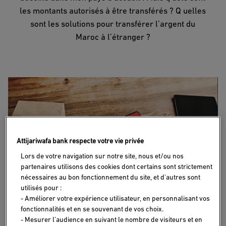
les montants autorisés à être transférés ? Q uelles
sont les solutions pour transférer l’argent du
Maroc à l’étranger ?
Attijariwafa bank respecte votre vie privée
Lors de votre navigation sur notre site, nous et/ou nos
partenaires utilisons des cookies dont certains sont strictement
nécessaires au bon fonctionnement du site, et d'autres sont
utilisés pour :
- Améliorer votre expérience utilisateur, en personnalisant vos
En plus des frais de scolarité, vous devez payer différentes
fonctionnalités et en se souvenant de vos choix.
charges relatives au logement, à la restauration et autres
- Mesurer l’audience en suivant le nombre de visiteurs et en
frais divers en tant que candidat aux études à l’étranger ou