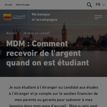
FR
Accueil
Notre Groupe
Search
Ma banque
Portail MRE par Attijariwafa Bank
Togg
m’accompagne
Accueil
Je veux un conseil
MDM : Comment
recevoir de l’argent
quand on est étudiant
Je suis étudiant à l’étranger ou candidat aux études
à l’étranger et je compte sur le soutien financier de
mes parents ou garants pour subvenir à mes
besoins dans mon pays d’accueil . Mais q uels sont