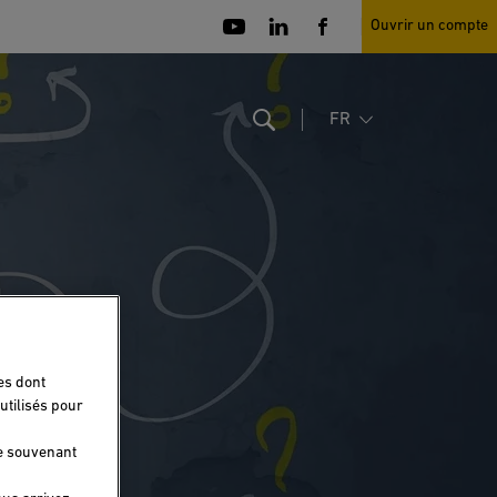
Ouvrir un compte
FR
Search
es dont
utilisés pour
se souvenant