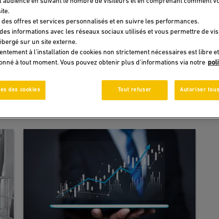
l’audience en suivant le nombre de visiteurs et en comprenant comment v
ite.
 des offres et services personnalisés et en suivre les performances.
sition un ensemble de conseils sur plusieurs sujets afin de
 des informations avec les réseaux sociaux utilisés et vous permettre de vi
de votre vie.
bergé sur un site externe.
entement à l'installation de cookies non strictement nécessaires est libre et
donné à tout moment. Vous pouvez obtenir plus d'informations via notre
pol
RÉINITIALISER
es des cookies
APPLIQUER
Tout refuser
Autoriser tous