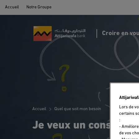
Accueil
Notre Groupe
Portail MRE par Attijariwafa Bank
Croire en vo
Attijariwa
Lors de vo
Accueil
Quel que soit mon besoin
certains s
Je veux un conseil
:
- Améliore
de vos cho