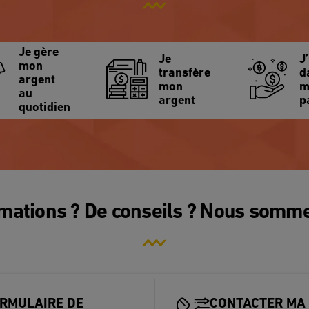
Je gère
Je
J
mon
transfère
d
argent
mon
m
au
argent
p
quotidien
rmations ? De conseils ? Nous somme
RMULAIRE DE
CONTACTER MA