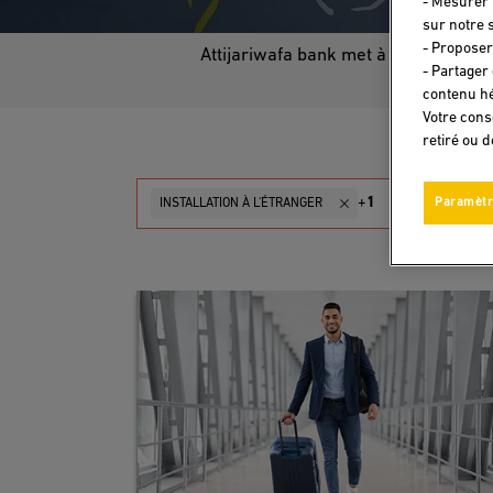
- Mesurer 
sur notre s
- Proposer
Attijariwafa bank met à votre dispo
- Partager
contenu hé
Votre cons
retiré ou 
+
1
Paramètr
INSTALLATION À L'ÉTRANGER