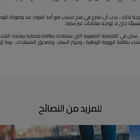
تيجة لذلك ، يجب أن تسرع في فتح حساب مع أحد البنوك عند وصولك للوص
بقًا حتى لا تواجه مفاجآت غير سارة.
ضيف. سجل في القنصلية المغربية التي ستمنحك بطاقة قنصلية برقمك ال
اء بطاقة الهوية الوطنية ، وجواز السفر ، وتصديق المستندات ، وما إل
للمزيد من النصائح