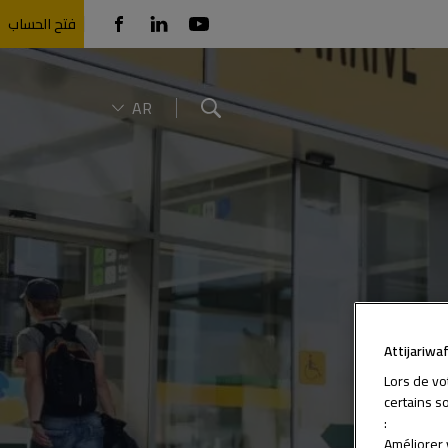
فتح الحساب
AR
Search
Attijariwa
Lors de vo
certains s
:
- Améliore