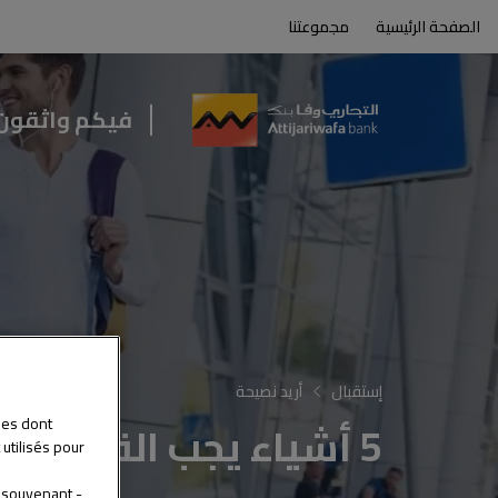
الصفحة الرئيسية
مجموعتنا
بوابة المغاربة المقيمين بالخارج من Attijariwafa bank
فيكم واثقون
إستقبال
أريد نصيحة
5 أشياء يجب القيام بها بمجرد وصولي
ies dont
utilisés pour
se souvenant