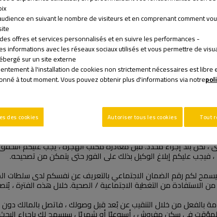
ix.
l’audience en suivant le nombre de visiteurs et en comprenant comment vou
ite.
- Proposer des offres et services personnalisés et en suivre les performances.
رد وصولي إلى البلد المضيف ، يجب أن أتخذ بعض الخطوات الأساسية 
 des informations avec les réseaux sociaux utilisés et vous permettre de visu
bergé sur un site externe.
entement à l'installation de cookies non strictement nécessaires est libre e
donné à tout moment. Vous pouvez obtenir plus d'informations via notre
pol
es des cookies
Autoriser tous les cookies
Tout r
بالتحقق من دخولكم إلى البلد المضيف. بعد ذلك ، عند الولوج إلى البل
عنى ، لكل بلد إجراء محدد. قبل مغادرة مكتب الهجرة ، يجب عليكم التحق
، فيجب عليكم إبلاغ الوكيل بذلك على الفور حتى يتمكن من تصحيحه.
يسمح لكم رقم الضمان الاجتماعي بالتعريف عن نفسكم لدى سلطات الضر
ن من الاستفادة من التغطية الاجتماعية / الصحية. خلال هذه الفترة ، ي
امة بالفعل من خلال التنقيب عن بُعد قبل وصولك ، فاتصل بالمالك دون ت
ار المؤقت في سكن مفروش ، أسبوعيًا أو شهريًا ، سيسمح لك بإجراء الب