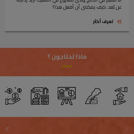
عن بُعد. كيف يمكنني أن أفعل هذا؟
تعرف أكثر
ماذا تحتاجون ؟
أدير
أستثمر
أمول
أقوم
أموالي
في
مشروعي
بتحويل
بشكل
بلدي
العقاري
أموالي
يومي