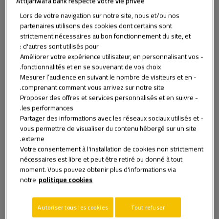
Attijariwafa bank respecte votre vie privée
تطبيق
Lors de votre navigation sur notre site, nous et/ou nos
إعادة ضبط
partenaires utilisons des cookies dont certains sont
strictement nécessaires au bon fonctionnement du site, et
d'autres sont utilisés pour :
- Améliorer votre expérience utilisateur, en personnalisant vos
fonctionnalités et en se souvenant de vos choix.
- Mesurer l’audience en suivant le nombre de visiteurs et en
comprenant comment vous arrivez sur notre site.
- Proposer des offres et services personnalisés et en suivre
les performances.
- Partager des informations avec les réseaux sociaux utilisés et
vous permettre de visualiser du contenu hébergé sur un site
externe.
Votre consentement à l'installation de cookies non strictement
nécessaires est libre et peut être retiré ou donné à tout
moment. Vous pouvez obtenir plus d'informations via
مقيم في الخارج
29/11/2024
notre
politique cookies
5 أشياء يجب القيام بها بمجرد وصولي
Autoriser tous les cookies
Tout refuser