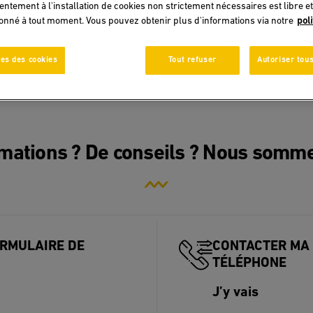
entement à l'installation de cookies non strictement nécessaires est libre et
donné à tout moment. Vous pouvez obtenir plus d'informations via notre
pol
es des cookies
Tout refuser
Autoriser tous
rmations ? De conseils ? Nous somme
RMULAIRE DE
CONTACTER MA
TÉLÉPHONE
J’y vais