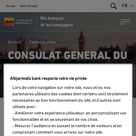
FR
Accueil
Notre Groupe
Search
Ma banque
Portail MRE par Attijariwafa Bank
Togg
m’accompagne
Accueil
Contacts utiles
CONSULAT GENERAL DU
MAROC EN ESPAGNE :
ALMERIA
Attijariwafa bank respecte votre vie privée
Lors de votre navigation sur notre site, nous et/ou nos
partenaires utilisons des cookies dont certains sont strictement
nécessaires au bon fonctionnement du site, et d'autres sont
utilisés pour :
- Améliorer votre expérience utilisateur, en personnalisant vos
CALLE SOLDADO ESPANOL N°14 -04004- ALMERIA
fonctionnalités et en se souvenant de vos choix.
00 34 950 28 02 02
- Mesurer l’audience en suivant le nombre de visiteurs et en
consalme@consalme.e.telefonica.net
comprenant comment vous arrivez sur notre site.