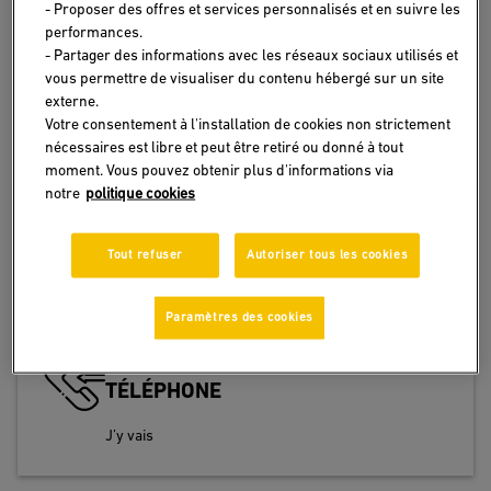
- Proposer des offres et services personnalisés et en suivre les
performances.
- Partager des informations avec les réseaux sociaux utilisés et
Besoin d’informations ? De conseils ? Nous
vous permettre de visualiser du contenu hébergé sur un site
sommes là pour vous
externe.
Votre consentement à l'installation de cookies non strictement
nécessaires est libre et peut être retiré ou donné à tout
moment. Vous pouvez obtenir plus d'informations via
notre
politique cookies
ACCÉDER AU FORMULAIRE DE
CONTACT
Tout refuser
Autoriser tous les cookies
J’y vais
Paramètres des cookies
CONTACTER MA BANQUE PAR
TÉLÉPHONE
J’y vais