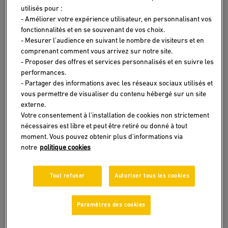
utilisés pour :
- Améliorer votre expérience utilisateur, en personnalisant vos
fonctionnalités et en se souvenant de vos choix.
- Mesurer l’audience en suivant le nombre de visiteurs et en
comprenant comment vous arrivez sur notre site.
- Proposer des offres et services personnalisés et en suivre les
J’y suis enfin. Après des années d’efforts, j’ai obtenu mon
performances.
baccalauréat et suis désormais au premier grand tournant
- Partager des informations avec les réseaux sociaux utilisés et
de ma vie. Quel pays et quelle filière choisir ? Comment
vous permettre de visualiser du contenu hébergé sur un site
faire pour obtenir un visa étudiant ? Quelles sont les
externe.
démarches administratives ? Les questions n’arrêtent pas
Votre consentement à l'installation de cookies non strictement
de s’entasser une fois que l’on devient étudiant. Toutes ces
questions ont une réponse, et vous n’aurez pas à chercher
nécessaires est libre et peut être retiré ou donné à tout
bien loin pour les trouver ! Afin de vous aider à vous situer
moment. Vous pouvez obtenir plus d'informations via
et bien choisir votre cursus, nous vous avons préparé un
notre
politique cookies
guide spécial étudiant qui mettra de la lumière sur chacune
de vos interrogations.
Tout refuser
Autoriser tous les cookies
Paramètres des cookies
Faire le bon choix