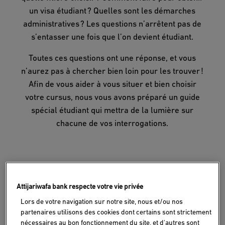
un visa étudiant ? Quelles sont les démarches
administratives ? Les questions n’arrêtent pas de
s’entasser une fois que l’on devient étudiant.
Toutes ces questions ont une réponse, et vous
n’aurez pas à chercher bien loin pour les trouver !
Afin de vous aider à vous situer et bien choisir
votre cursus, nous vous avons préparé un guide
spécial étudiant qui mettra de la lumière sur
chacune de vos interrogations.
Attijariwafa bank respecte votre vie privée
Lors de votre navigation sur notre site, nous et/ou nos
partenaires utilisons des cookies dont certains sont strictement
nécessaires au bon fonctionnement du site, et d'autres sont