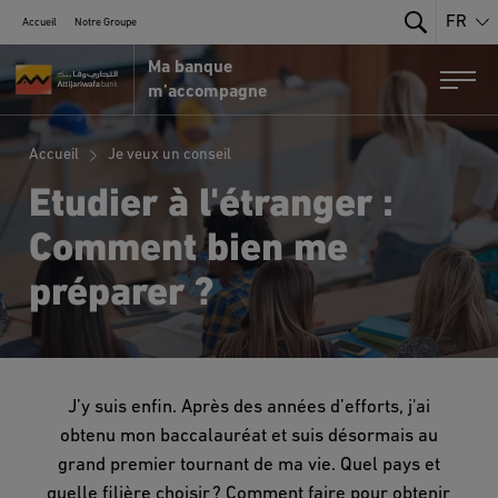
FR
Accueil
Notre Groupe
Search
Ma banque
Portail MRE par Attijariwafa Bank
Togg
m’accompagne
Accueil
Je veux un conseil
Etudier à l'étranger :
Comment bien me
préparer ?
J’y suis enfin. Après des années d’efforts, j'ai
obtenu mon baccalauréat et suis désormais au
grand premier tournant de ma vie. Quel pays et
quelle filière choisir ? Comment faire pour obtenir